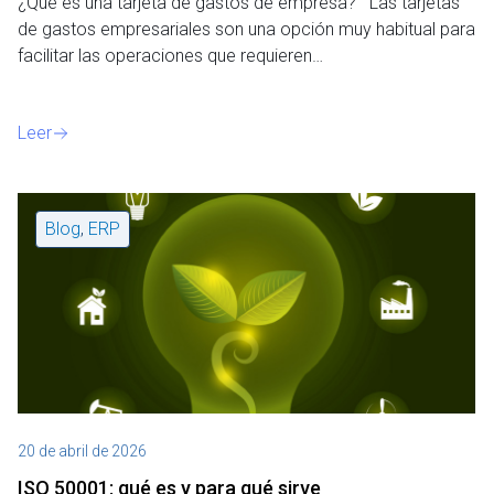
e
¿Qué es una tarjeta de gastos de empresa? Las tarjetas
n
de gastos empresariales son una opción muy habitual para
t
facilitar las operaciones que requieren…
o
Leer
Blog
,
ERP
20 de abril de 2026
ISO 50001: qué es y para qué sirve