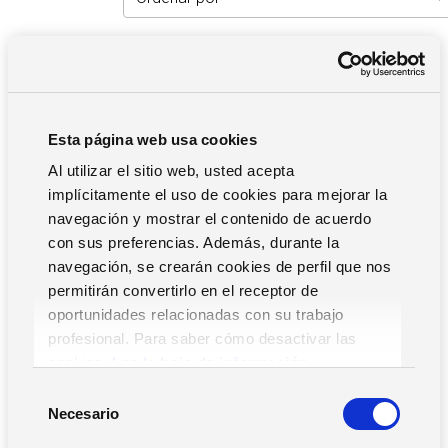
Filtros
Esta página web usa cookies
Al utilizar el sitio web, usted acepta
implícitamente el uso de cookies para mejorar la
Movilidad RR.HH.
navegación y mostrar el contenido de acuerdo
con sus preferencias. Además, durante la
ERP
navegación, se crearán cookies de perfil que nos
RR.HH.
permitirán convertirlo en el receptor de
Pequeñas Empresas y Asesorías
oportunidades relacionadas con su trabajo
profesional. Para saber cómo desactivar las
Supply Chain
cookies,
Lea la hoja de información.
S
Necesario
e
l