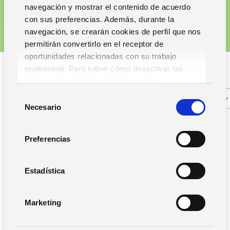
navegación y mostrar el contenido de acuerdo
con sus preferencias. Además, durante la
navegación, se crearán cookies de perfil que nos
permitirán convertirlo en el receptor de
oportunidades relacionadas con su trabajo
profesional. Para saber cómo desactivar las
cookies,
Lea la hoja de información.
S
Necesario
e
l
e
Preferencias
c
Filtros
c
i
Estadística
ó
n
Marketing
d
Movilidad RR.HH.
e
ERP