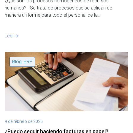
e
¿Qué son los procesos homogéneos de recursos
n
humanos? Se trata de procesos que se aplican de
t
manera uniforme para todo el personal de la…
o
Leer
Blog
,
ERP
9 de febrero de 2026
¿Puedo seguir haciendo facturas en papel?