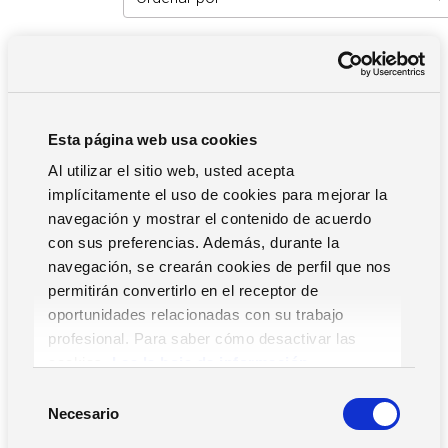
Filtros
Esta página web usa cookies
Al utilizar el sitio web, usted acepta
implícitamente el uso de cookies para mejorar la
Movilidad RR.HH.
navegación y mostrar el contenido de acuerdo
con sus preferencias. Además, durante la
ERP
navegación, se crearán cookies de perfil que nos
RR.HH.
permitirán convertirlo en el receptor de
Pequeñas Empresas y Asesorías
oportunidades relacionadas con su trabajo
profesional. Para saber cómo desactivar las
Supply Chain
cookies,
Lea la hoja de información.
S
Necesario
e
l