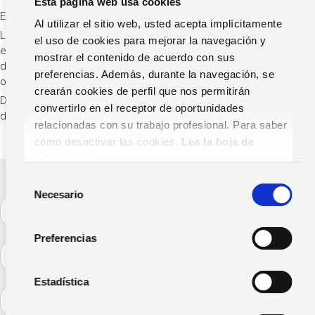
Esta página web usa cookies
Exclusivo para clientes
Al utilizar el sitio web, usted acepta implícitamente
Las soluciones ERP de Zucchetti Spain ya están preparadas para
el uso de cookies para mejorar la navegación y
expedir tus mercancías con el DeCA, el Documento electrónico
mostrar el contenido de acuerdo con sus
de Control Administrativo que será obligatorio a partir del 5 de
preferencias. Además, durante la navegación, se
octubre
crearán cookies de perfil que nos permitirán
Durante la sesión descubrirás cómo gestionarlo fácilmente
convertirlo en el receptor de oportunidades
desde tu ERP.
relacionadas con su trabajo profesional. Para saber
cómo desactivar las cookies,
Lea la hoja de
información.
S
Necesario
e
Nombre
l
(Obligatorio)
e
Preferencias
Email
c
(Obligatorio)
c
i
Estadística
Empresa
ó
(Obligatorio)