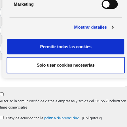
n
Marketing
d
Departamento
e
(Obligatorio)
c
¿Eres
Mostrar detalles
o
Distribuidor?
n
(Obligatorio)
s
Teléfono
Permitir todas las cookies
e
(Obligatorio)
n
t
Mensaje
Solo usar cookies necesarias
i
m
i
e
Consentimiento
n
comercial
Autorizo la comunicación de datos a empresas y socios del Grupo Zucchetti con
t
fines comerciales
o
Consentimiento
Estoy de acuerdo con la
política de privacidad
.
(Obligatorio)
(Obligatorio)