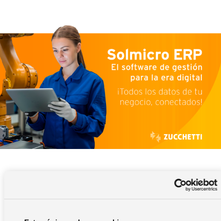
00
00
00
00
Semanas
Días
Horas
Minutos