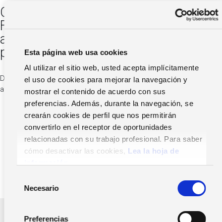
Conoce las últimas novedades de Altai
Factura Online para simplificar tu gestión,
adaptarte a Veri*Factu y mejorar la
productividad
Esta página web usa cookies
Al utilizar el sitio web, usted acepta implícitamente
Durante la sesión presentaremos las nuevas funcionalidades para
el uso de cookies para mejorar la navegación y
asesorías, empresas y autónomos:
mostrar el contenido de acuerdo con sus
Mejoras en la facturación del despacho.
preferencias. Además, durante la navegación, se
Automatización de procesos contables a partir de la
crearán cookies de perfil que nos permitirán
facturación de los clientes.
convertirlo en el receptor de oportunidades
Novedades para empresas y autónomos.
relacionadas con su trabajo profesional. Para saber
Mejoras en productividad y eficiencia.
cómo desactivar las cookies,
Lea la hoja de
Adaptación a Veri*Factu.
información.
Próximos desarrollos.
S
Necesario
e
l
e
Preferencias