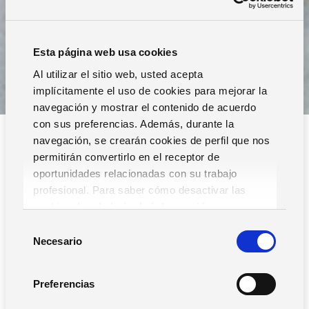
Esta página web usa cookies
Al utilizar el sitio web, usted acepta
implícitamente el uso de cookies para mejorar la
navegación y mostrar el contenido de acuerdo
con sus preferencias. Además, durante la
navegación, se crearán cookies de perfil que nos
permitirán convertirlo en el receptor de
oportunidades relacionadas con su trabajo
profesional. Para saber cómo desactivar las
cookies,
Lea la hoja de información.
Filtros
S
Necesario
e
l
e
Preferencias
c