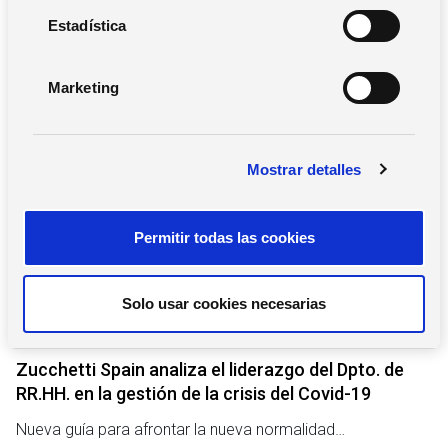
c
Buscar
i
Estadística
ó
n
Marketing
d
e
Notas de prensa
c
Mostrar detalles
o
n
s
Permitir todas las cookies
e
n
t
Solo usar cookies necesarias
i
29 de septiembre de 2020
m
i
Zucchetti Spain analiza el liderazgo del Dpto. de
e
RR.HH. en la gestión de la crisis del Covid-19
n
Nueva guía para afrontar la nueva normalidad…
t