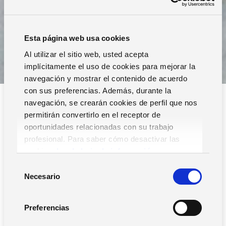
Esta página web usa cookies
Al utilizar el sitio web, usted acepta
implícitamente el uso de cookies para mejorar la
navegación y mostrar el contenido de acuerdo
con sus preferencias. Además, durante la
navegación, se crearán cookies de perfil que nos
permitirán convertirlo en el receptor de
oportunidades relacionadas con su trabajo
profesional. Para saber cómo desactivar las
cookies,
Lea la hoja de información.
Filtros
S
Necesario
e
l
e
Preferencias
c