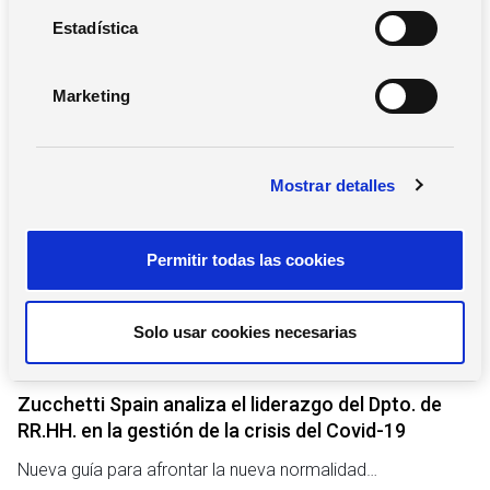
c
Buscar
i
Estadística
ó
n
Marketing
d
e
Notas de prensa
c
Mostrar detalles
o
n
s
Permitir todas las cookies
e
n
t
Solo usar cookies necesarias
i
29 de septiembre de 2020
m
i
Zucchetti Spain analiza el liderazgo del Dpto. de
e
RR.HH. en la gestión de la crisis del Covid-19
n
Nueva guía para afrontar la nueva normalidad…
t