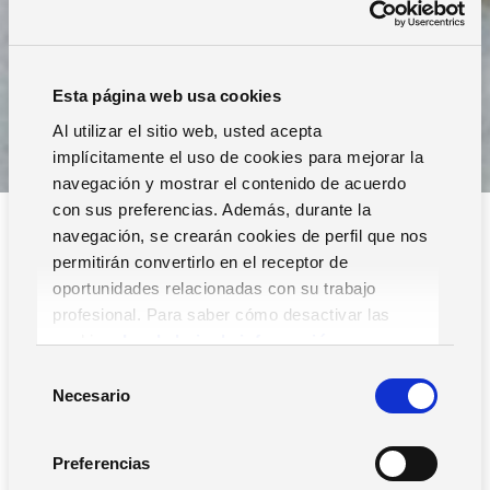
Esta página web usa cookies
Al utilizar el sitio web, usted acepta
implícitamente el uso de cookies para mejorar la
navegación y mostrar el contenido de acuerdo
con sus preferencias. Además, durante la
navegación, se crearán cookies de perfil que nos
permitirán convertirlo en el receptor de
oportunidades relacionadas con su trabajo
profesional. Para saber cómo desactivar las
cookies,
Lea la hoja de información.
Filtros
S
Necesario
e
l
e
Preferencias
c