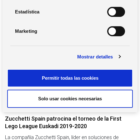
c
Buscar
i
Estadística
ó
n
Marketing
d
e
Notas de prensa
c
Mostrar detalles
o
n
s
Permitir todas las cookies
e
n
t
Solo usar cookies necesarias
i
27 de enero de 2020
m
i
Zucchetti Spain patrocina el torneo de la First
e
Lego League Euskadi 2019-2020
n
La compañía Zucchetti Spain, líder en soluciones de
t