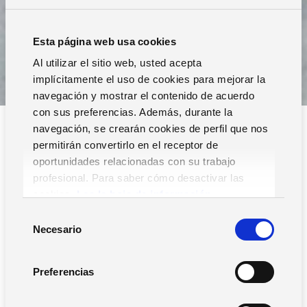
Esta página web usa cookies
Al utilizar el sitio web, usted acepta
implícitamente el uso de cookies para mejorar la
navegación y mostrar el contenido de acuerdo
con sus preferencias. Además, durante la
navegación, se crearán cookies de perfil que nos
permitirán convertirlo en el receptor de
oportunidades relacionadas con su trabajo
Ocultar filtros
profesional. Para saber cómo desactivar las
cookies,
Lea la hoja de información.
Filtros
S
Necesario
e
l
e
Preferencias
c
c