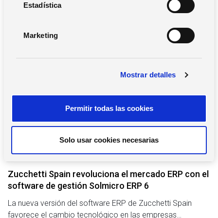
Buscar
i
Estadística
ó
n
Marketing
d
e
Notas de prensa
c
Mostrar detalles
o
n
s
Permitir todas las cookies
e
n
t
Solo usar cookies necesarias
i
m
27 de mayo de 2021
i
Zucchetti Spain revoluciona el mercado ERP con el
e
software de gestión Solmicro ERP 6
n
La nueva versión del software ERP de Zucchetti Spain
t
favorece el cambio tecnológico en las empresas…
o