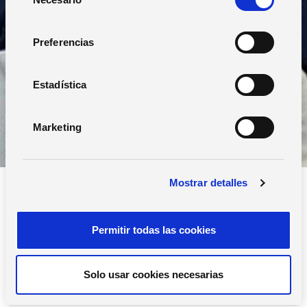
e
l
e
Preferencias
c
c
i
Estadística
ó
n
Marketing
d
e
c
Mostrar detalles
o
n
s
Permitir todas las cookies
e
n
t
Filtros
Solo usar cookies necesarias
i
m