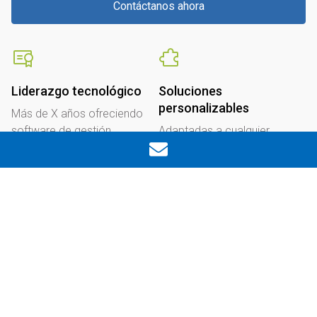
Contáctanos ahora
Liderazgo tecnológico
Soluciones
personalizables
Más de X años ofreciendo
software de gestión
Adaptadas a cualquier
empresarial de última
sector, tamaño de empresa y
Ocultar filtros
generación.
necesidad operativa.
Innovación y seguridad
Soporte experto
Integración con Inteligencia
Un equipo de profesionales
Artificial, IoT y Big Data para
que te acompaña en cada
una gestión más inteligente.
paso de la transformación
digital.