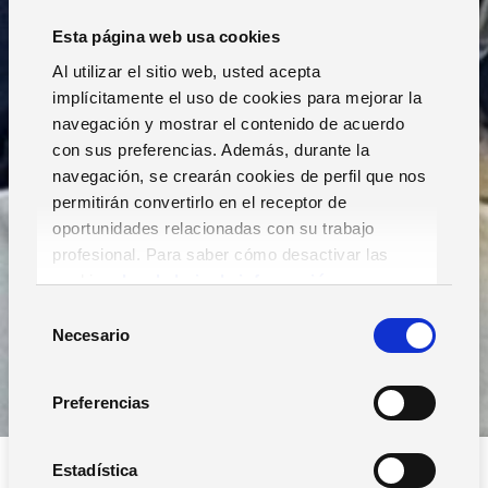
Esta página web usa cookies
Al utilizar el sitio web, usted acepta
implícitamente el uso de cookies para mejorar la
navegación y mostrar el contenido de acuerdo
con sus preferencias. Además, durante la
navegación, se crearán cookies de perfil que nos
permitirán convertirlo en el receptor de
oportunidades relacionadas con su trabajo
profesional. Para saber cómo desactivar las
cookies,
Lea la hoja de información.
S
Necesario
e
l
e
Preferencias
c
c
i
Estadística