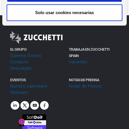
n
www.ate.es
t
Solo usar cookies necesarias
i
m
i
e
n
EL GRUPO
TRABAJA EN ZUCCHETTI
t
Quienes Somos
SPAIN
o
Contacto
Vacantes
Descargas
EVENTOS
NOTAS DE PRENSA
Nuestro calendario
Notas de Prensa
Webinars