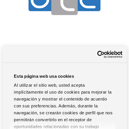
FOLLOW ME
Esta página web usa cookies
ATE Informática
, S.A. es Consultor Avanzado de
Al utilizar el sitio web, usted acepta
Soluciones Tecnológicas desde 1986. Su contrastada
implícitamente el uso de cookies para mejorar la
experiencia, con más de 10.000 proyectos en su
navegación y mostrar el contenido de acuerdo
trayectoria, se enriquece constantemente con nuevas
con sus preferencias. Además, durante la
áreas de conocimiento.
navegación, se crearán cookies de perfil que nos
ATE Informática, S.A. se basa en sólidas Alianzas
permitirán convertirlo en el receptor de
Estratégicas y Homologaciones Tecnológicas, que afianzan
oportunidades relacionadas con su trabajo