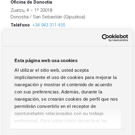
Oficina de Donostia
Zuatzu, 4 – 1º 20018
Donostia / San Sebastián (Gipuzkoa)
Teléfono
+34 943 311 455
Esta página web usa cookies
Oficina de Logroño
Al utilizar el sitio web, usted acepta
C/ Piqueras nº 31, 2º C-D
implícitamente el uso de cookies para mejorar la
26004
navegación y mostrar el contenido de acuerdo
Logroño – La Rioja
con sus preferencias. Además, durante la
Teléfono
+34 94 427 13 62
navegación, se crearán cookies de perfil que nos
permitirán convertirlo en el receptor de
oportunidades relacionadas con su trabajo
Oficina de Madrid
profesional. Para saber cómo desactivar las
C/ Pontevedra, 23
cookies,
Lea la hoja de información.
Urb. La Cabaña