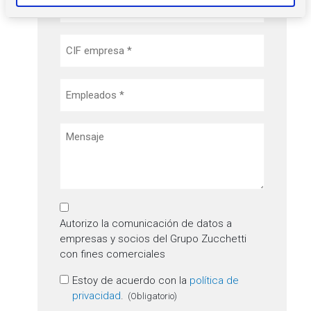
m
(Obligatorio)
i
CIF/NIF
e
(Obligatorio)
n
t
Empleados
o
(Obligatorio)
Mensaje
Consentimiento
comercial
Autorizo la comunicación de datos a
empresas y socios del Grupo Zucchetti
con fines comerciales
Consentimiento
Estoy de acuerdo con la
política de
privacidad
.
(Obligatorio)
(Obligatorio)