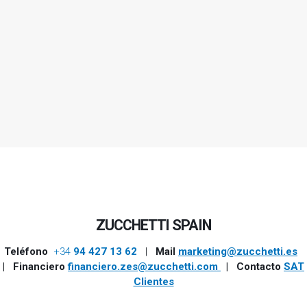
ZUCCHETTI SPAIN
Teléfono
+34
94 427 13 62
|
Mail
marketing@zucchetti.es
| Financiero
financiero.zes@zucchetti.com
|
Contacto
SAT
Clientes