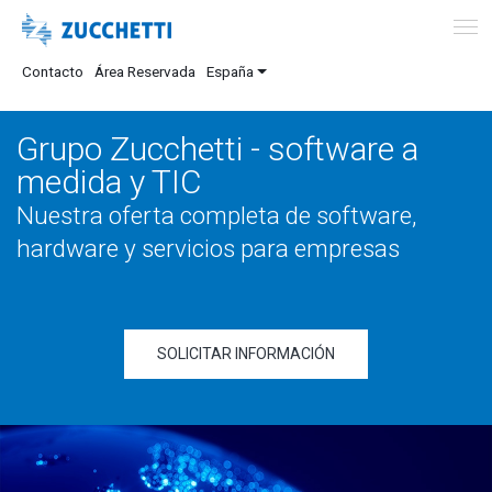
Contacto
Área Reservada
España
Grupo Zucchetti - software a
medida y TIC
Nuestra oferta completa de software,
hardware y servicios para empresas
SOLICITAR INFORMACIÓN