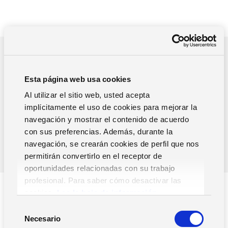
IA
, Facturación Electrónica y
soluciones
Esta página web usa cookies
listas para cumplir con
Al utilizar el sitio web, usted acepta
Veri*Factu
implícitamente el uso de cookies para mejorar la
navegación y mostrar el contenido de acuerdo
con sus preferencias. Además, durante la
DESCARGA GRATUITA
navegación, se crearán cookies de perfil que nos
permitirán convertirlo en el receptor de
oportunidades relacionadas con su trabajo
profesional. Para saber cómo desactivar las
cookies,
Lea la hoja de información.
S
MÁS DE 700.000
CLIENTES
EN EL
Necesario
e