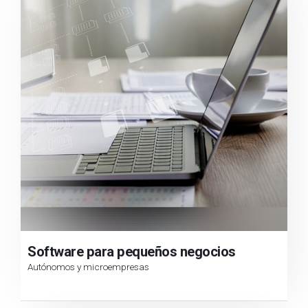
e
n
t
o
Software para pequeños negocios
Autónomos y microempresas