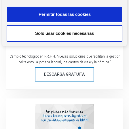
n
s
Permitir todas las cookies
e
n
t
Solo usar cookies necesarias
i
RR.HH.
m
i
“Cambio tecnológico en RR.HH. Nuevas soluciones que facilitan la gestión
e
del talento, la jornada laboral, los gastos de viaje y la nómina.”
n
t
DESCARGA GRATUITA
o