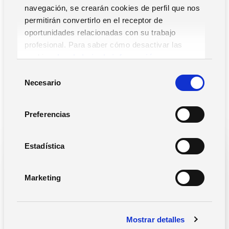
navegación, se crearán cookies de perfil que nos
permitirán convertirlo en el receptor de
oportunidades relacionadas con su trabajo
profesional. Para saber cómo desactivar las
Guías gratis para la
cookies,
Lea la hoja de información.
planificación
S
Necesario
e
estratégica de RRHH
l
e
Preferencias
c
c
i
Estadística
ó
n
Marketing
d
e
c
Mostrar detalles
o