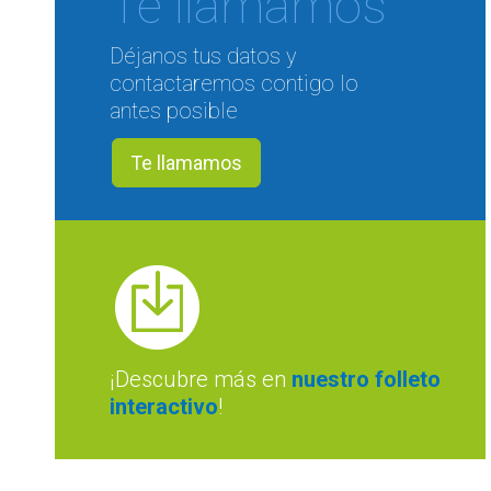
Te llamamos
Déjanos tus datos y
contactaremos contigo lo
antes posible
Te llamamos
¡Descubre más en
nuestro folleto
interactivo
!