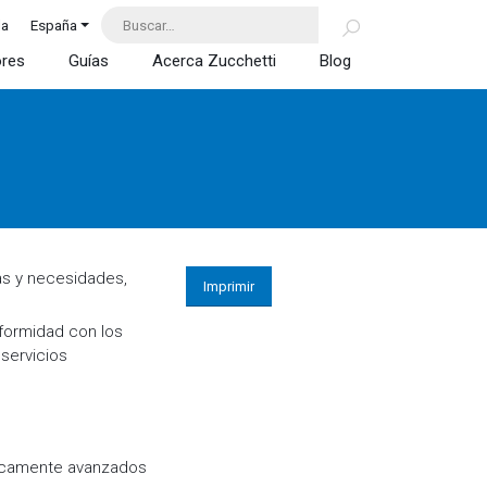
da
España
ores
Guías
Acerca Zucchetti
Blog
as y necesidades,
Imprimir
formidad con los
servicios
gicamente avanzados