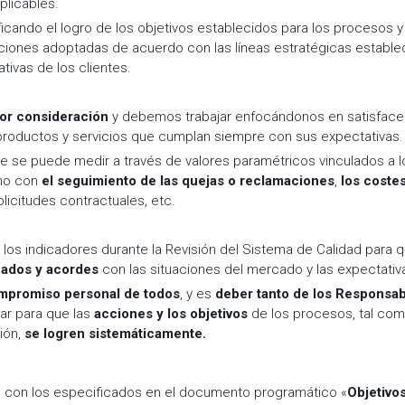
plicables.
icando el logro de los objetivos establecidos para los procesos y
pciones adoptadas de acuerdo con las líneas estratégicas estable
tivas de los clientes.
yor consideración
y debemos trabajar enfocándonos en satisfacer 
roductos y servicios que cumplan siempre con sus expectativas.
nte se puede medir a través de valores paramétricos vinculados a 
mo con
el seguimiento de las quejas o reclamaciones
,
los costes
licitudes contractuales, etc.
e los indicadores durante la Revisión del Sistema de Calidad para 
uados y acordes
con las situaciones del mercado y las expectativa
ompromiso personal de todos
, y es
deber tanto de los Responsa
jar para que las
acciones y los objetivos
de los procesos, tal com
ión,
se logren sistemáticamente.
to con los especificados en el documento programático «
Objetivo