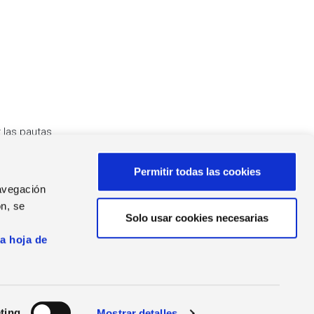
 las pautas
Permitir todas las cookies
navegación
n, se
Solo usar cookies necesarias
s
AS DE PRENSA
la hoja de
as de Prensa
ting
Mostrar detalles