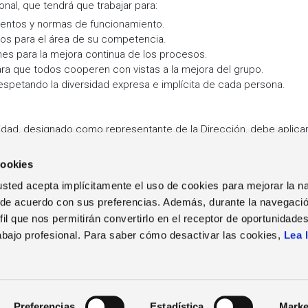
nal, que tendrá que trabajar para:
ientos y normas de funcionamiento.
dos para el área de su competencia.
nes para la mejora continua de los procesos.
para que todos cooperen con vistas a la mejora del grupo.
espetando la diversidad expresa e implícita de cada persona.
idad, designado como representante de la Dirección, debe aplicar
mejora del Sistema de Calidad de la compañía.
cookies
b, usted acepta implícitamente el uso de cookies para mejorar la 
 de acuerdo con sus preferencias. Además, durante la navegació
il que nos permitirán convertirlo en el receptor de oportunidade
TRABAJA EN ZUCCHETTI
EVENTOS
NOT
abajo profesional. Para saber cómo desactivar las cookies,
Lea 
Nuestro calendario
Not
SPAIN
Vacantes
Webinars
Preferencias
Estadística
Marke