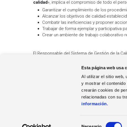
calidad
», implica el compromiso de todo el perso
Garantizar el cumplimiento de los procedim
Alcanzar los objetivos de calidad estableci
Combatir las ineficiencias y proponer accio
Trabajar de forma ejemplar y participativa 
Crear un ambiente de trabajo colaborativo r
El Responsable del Sistema de Gestión de la Cal
indicadas y llevar a cabo el mantenimiento y la 
Esta página web usa 
Al utilizar el sitio we
y mostrar el contenido
crearán cookies de perf
EL GRUPO
relacionadas con su tr
Quienes Somos
información.
Contacto
Descargas
S
Necesario