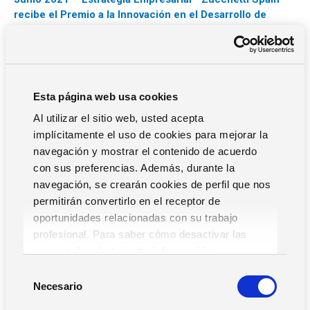
recibe el Premio a la Innovación en el Desarrollo de
Software
Aparición de Zucchetti Spain en ESTRATEGIA EMPRESARIAL
– Junio 2021
Mayo 2021 – La Razón– Zucchetti Spain, Premio a la
Innovación en el Desarrollo de Software. Premios
Esta página web usa cookies
Nacionales de Investigación, Ciencia e Innovación Isaac
Al utilizar el sitio web, usted acepta
Peral, AEDEEC
implícitamente el uso de cookies para mejorar la
Aparición de Zucchetti Spain en LA RAZÓN – Abril 2021
navegación y mostrar el contenido de acuerdo
Abril 2021 – Forbes– Entrevista a Justino Martínez:
con sus preferencias. Además, durante la
Solmicro ERP 6 y la importancia de la evolución
navegación, se crearán cookies de perfil que nos
tecnológica
permitirán convertirlo en el receptor de
Aparición de Zucchetti Spain en FORBES – Abril 2021
oportunidades relacionadas con su trabajo
Marzo 2021 – Forbes– Tribuna de Justino Martínez
profesional. Para saber cómo desactivar las
sobre el ERP para la Industria 4.0
cookies,
Lea la hoja de información.
Aparición de Zucchetti Spain en FORBES – Marzo 2021
Marzo 2021 – Estrategia Empresarial – Zuccehtti Spain
S
Necesario
anuncia el lanzamiento de Solmicro ERP 6
e
Aparición de Zucchetti Spain en ESTRATEGIA EMPRESARIAL
l