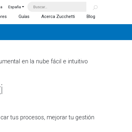
da
España
ores
Guías
Acerca Zucchetti
Blog
mental en la nube fácil e intuitivo
i
icar tus procesos, mejorar tu gestión