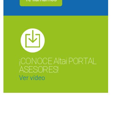
¡CONOCE Altai PORTAL
ASESORES!
Ver vídeo