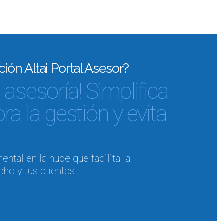
ión Altai Portal Asesor?
asesoría! Simplifica
a la gestión y evita
ntal en la nube que facilita la
ho y tus clientes.