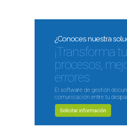
¿Conoces nuestra soluc
¡Transforma tu 
procesos, mejor
errores
El software de gestión docume
comunicación entre tu despac
Solicitar información