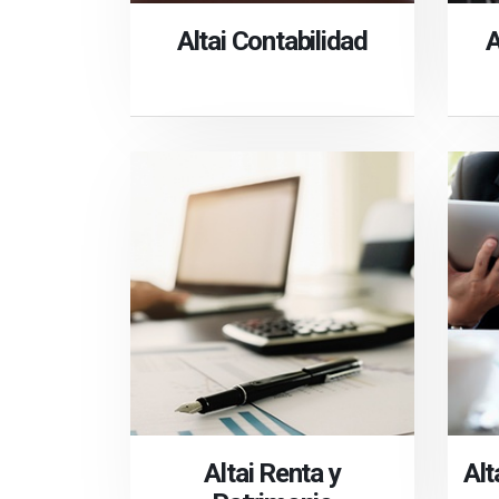
Altai Contabilidad
A
Altai Renta y
Alt