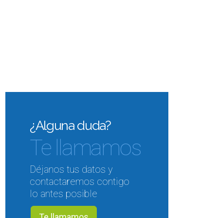
¿Alguna duda?
Te llamamos
Déjanos tus datos y
contactaremos contigo
lo antes posible
Te llamamos