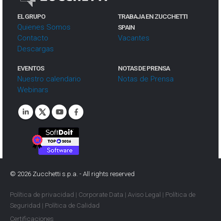
EL GRUPO
TRABAJA EN ZUCCHETTI
Quienes Somos
SPAIN
Contacto
Vacantes
Descargas
EVENTOS
NOTAS DE PRENSA
Nuestro calendario
Notas de Prensa
Webinars
©
2026
Zucchetti s.p.a. - All rights reserved
Política de privacidad
|
Corporate Data
|
Aviso Legal
|
Política de
Seguridad
|
Política de Calidad
Certificaciones