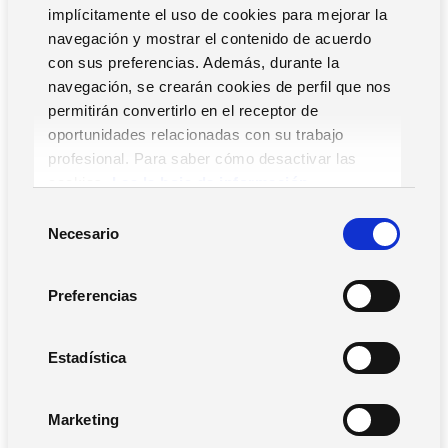
15 septiembre 2026
10:00
30 mins
implícitamente el uso de cookies para mejorar la
Online
navegación y mostrar el contenido de acuerdo
con sus preferencias. Además, durante la
Descubre cómo gestionar la documentación
navegación, se crearán cookies de perfil que nos
de transporte desde tu ERP
permitirán convertirlo en el receptor de
oportunidades relacionadas con su trabajo
¡Reserva tu plaza!
profesional. Para saber cómo desactivar las
cookies,
Lea la hoja de información.
S
Necesario
e
l
e
Preferencias
c
c
i
Estadística
ó
n
Marketing
d