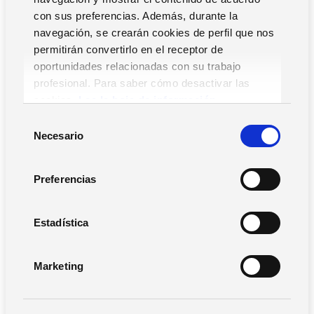
con sus preferencias. Además, durante la
navegación, se crearán cookies de perfil que nos
permitirán convertirlo en el receptor de
oportunidades relacionadas con su trabajo
profesional. Para saber cómo desactivar las
NODOSTEC digitaliza y crece
Contamicro
cookies,
Lea la hoja de información.
S
Necesario
e
l
e
Preferencias
c
c
i
Estadística
ó
n
Marketing
d
yaWork
GALILEA TI
e
c