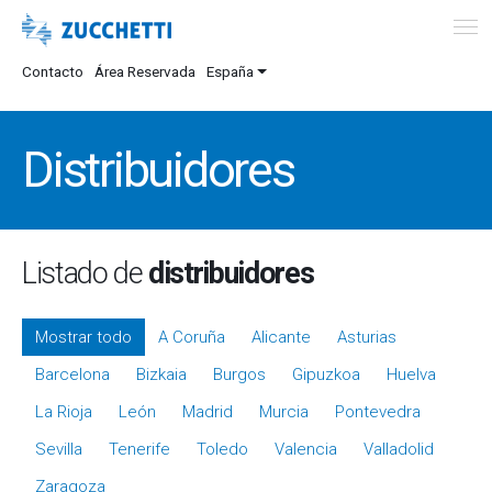
Contacto
Área Reservada
España
Distribuidores
Listado de
distribuidores
Mostrar todo
A Coruña
Alicante
Asturias
Barcelona
Bizkaia
Burgos
Gipuzkoa
Huelva
La Rioja
León
Madrid
Murcia
Pontevedra
Sevilla
Tenerife
Toledo
Valencia
Valladolid
Zaragoza