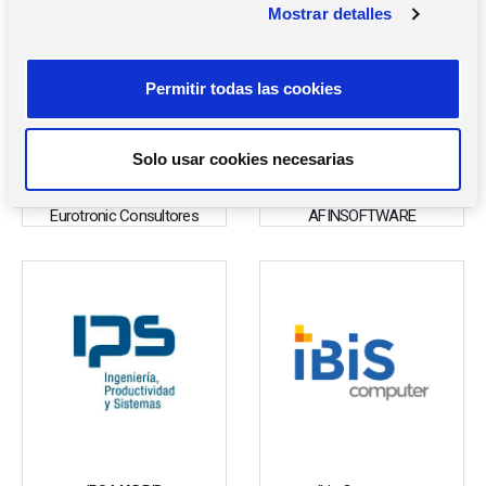
Mostrar detalles
o
n
s
Permitir todas las cookies
e
n
t
Solo usar cookies necesarias
i
m
Eurotronic Consultores
AFINSOFTWARE
i
e
n
t
o