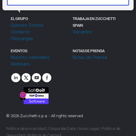
m
i
EL GRUPO
TRABAJA EN ZUCCHETTI
e
Quienes Somos
SPAIN
n
Contacto
Vacantes
t
Descargas
o
EVENTOS
NOTAS DE PRENSA
Nuestro calendario
Notas de Prensa
Webinars
©
2026
Zucchetti s.p.a. - All rights reserved
Política de privacidad
|
Corporate Data
|
Aviso Legal
|
Política de
Seguridad
|
Política de Calidad