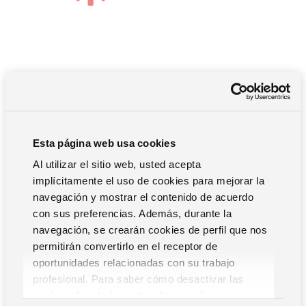
Esta página web usa cookies
FOLLOW ME
Al utilizar el sitio web, usted acepta
implícitamente el uso de cookies para mejorar la
Certitec Soluciones Informáticas
, es una empresa
navegación y mostrar el contenido de acuerdo
especializada en la implantación de sistemas ERP, CRM,
con sus preferencias. Además, durante la
CPM e integración entre sistemas.
navegación, se crearán cookies de perfil que nos
Especializada en seguridad informática y en la implantación
permitirán convertirlo en el receptor de
de sistemas UTM de seguridad.
oportunidades relacionadas con su trabajo
Cuenta con una importante presencia en varios sectores:
profesional. Para saber cómo desactivar las
Obra civil, construcción, ingeniería, bodegas, distribución y
cookies,
Lea la hoja de información.
sector agropecuario.