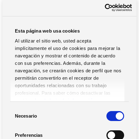
Esta página web usa cookies
Al utilizar el sitio web, usted acepta
implícitamente el uso de cookies para mejorar la
navegación y mostrar el contenido de acuerdo
con sus preferencias. Además, durante la
navegación, se crearán cookies de perfil que nos
FOLLOW ME
permitirán convertirlo en el receptor de
oportunidades relacionadas con su trabajo
«Empresa dedicada a dar un servicio integral a la empresa».
profesional. Para saber cómo desactivar las
Cobertec nace para convertirse en el socio tecnológico de
cookies,
Lea la hoja de información.
sus clientes.
S
Aporta soluciones y conocimiento a todas las áreas
Necesario
e
técnicas de la empresa, desde la conceptualización de las
l
comunicaciones de voz y datos hasta el desarrollo de su
e
negocio en Internet, y especialmente los sistemas de
Preferencias