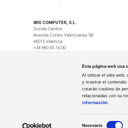
IBIS COMPUTER, S.L.
Sorolla Centrer,
Avenida Cortes Valencianas 58
46015 Valencia
+34 960 45 16 00
www.ibiscomputer.com
Esta página web usa 
Al utilizar el sitio we
EL GRUPO
y mostrar el contenido
Quienes Somos
crearán cookies de perf
Contacto
relacionadas con su tr
Descargas
información.
©
2026
Zucchetti s.p.a. - All rights reserved
S
Necesario