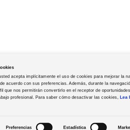
cookies
b, usted acepta implícitamente el uso de cookies para mejorar la 
TRABAJA EN ZUCCHETTI
EVENTOS
NOT
 de acuerdo con sus preferencias. Además, durante la navegació
Nuestro calendario
Not
SPAIN
il que nos permitirán convertirlo en el receptor de oportunidade
Vacantes
Webinars
abajo profesional. Para saber cómo desactivar las cookies,
Lea 
Política de privacidad
|
Corporate Data
|
Aviso Legal
|
Política de 
Preferencias
Estadística
Marke