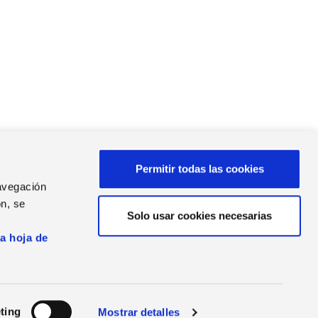
Permitir todas las cookies
navegación
AS DE PRENSA
n, se
as de Prensa
Solo usar cookies necesarias
s
la hoja de
Seguridad
|
Política de Calidad
Certificaciones
ting
Mostrar detalles