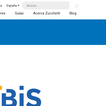
da
España
ores
Guías
Acerca Zucchetti
Blog