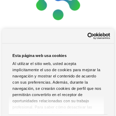
Esta página web usa cookies
Al utilizar el sitio web, usted acepta
implícitamente el uso de cookies para mejorar la
FOLLOW ME
navegación y mostrar el contenido de acuerdo
con sus preferencias. Además, durante la
NODOSTEC digitaliza y crece
, es una empresa de
navegación, se crearán cookies de perfil que nos
consultoría y desarrollo de aplicaciones a medida, con una
permitirán convertirlo en el receptor de
comprobada experiencia en el mundo de las nuevas
oportunidades relacionadas con su trabajo
tecnologías de información (TI).
profesional. Para saber cómo desactivar las
cookies,
Lea la hoja de información.
Formada por un equipo altamente cualificado, que tiene