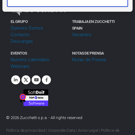
i
m
i
EL GRUPO
TRABAJA EN ZUCCHETTI
e
Quienes Somos
SPAIN
n
Contacto
Vacantes
t
Descargas
o
EVENTOS
NOTAS DE PRENSA
Nuestro calendario
Notas de Prensa
Webinars
©
2026
Zucchetti s.p.a. - All rights reserved
Política de privacidad
|
Corporate Data
|
Aviso Legal
|
Política de