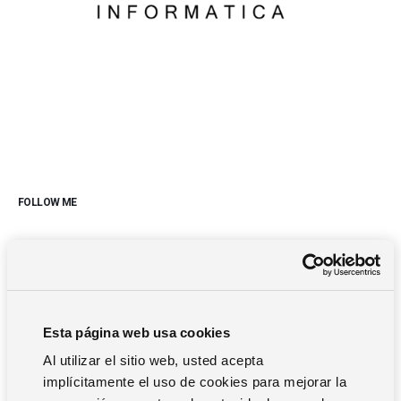
FOLLOW ME
ZP Informática, S.L. es una empresa asturiana
fundada en
1991
. Con una dilatada experiencia en el desarrollo e
implantación de
soluciones de gestión
. Cuentan con un
equipo propio de profesionales orientado a proveer
soluciones tecnológicamente avanzadas; que orienten a la
Esta página web usa cookies
innovación de los procesos operativos y administrativos de
Al utilizar el sitio web, usted acepta
sus clientes, adecuándolos a las nuevas exigencias de un
implícitamente el uso de cookies para mejorar la
ambiente en constante transformación.