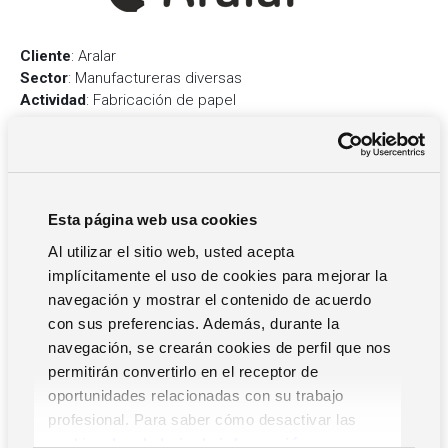
Cliente
: Aralar
Sector
: Manufactureras diversas
Actividad
: Fabricación de papel
Sitio web:
https://papelaralar.com
Perfil del cliente
Esta página web usa cookies
Aralar es una empresa de carácter familiar dedicada a la
fabricación de papel, en la que actualmente trabaja la 4ª
Al utilizar el sitio web, usted acepta
generación. Líder en su sector, se ha caracterizado
implícitamente el uso de cookies para mejorar la
siempre por utilizar la última tecnología en la fabricación de
navegación y mostrar el contenido de acuerdo
papel, realizando fuertes inversiones para mantenerse a la
con sus preferencias. Además, durante la
vanguardia.
navegación, se crearán cookies de perfil que nos
Aralar ha mantenido una relación duradera y sólida con
permitirán convertirlo en el receptor de
Zucchetti Spain desde sus inicios, cuando aún eran
oportunidades relacionadas con su trabajo
conocidos como NFR. A lo largo de los años, ambas
profesional. Para saber cómo desactivar las
empresas han establecido una relación de confianza y
cookies,
Lea la hoja de información.