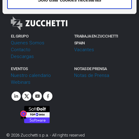
i
m
i
e
n
EL GRUPO
TRABAJA EN ZUCCHETTI
t
Quienes Somos
SPAIN
o
Contacto
Vacantes
Descargas
EVENTOS
NOTAS DE PRENSA
Nuestro calendario
Notas de Prensa
Webinars
©
2026
Zucchetti s.p.a. - All rights reserved