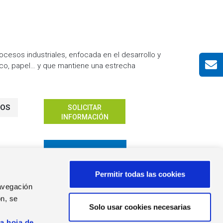
esos industriales, enfocada en el desarrollo y
gico, papel… y que mantiene una estrecha
IOS
SOLICITAR
INFORMACIÓN
¡TE LLAMAMOS!
Permitir todas las cookies
navegación
n, se
Solo usar cookies necesarias
s
AS DE PRENSA
la hoja de