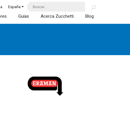
da
España
ores
Guías
Acerca Zucchetti
Blog