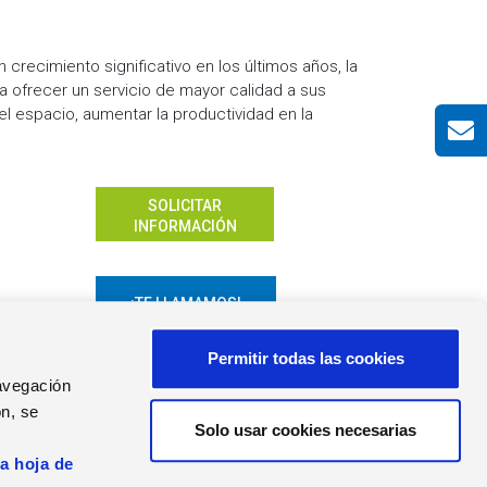
crecimiento significativo en los últimos años, la
a ofrecer un servicio de mayor calidad a sus
l espacio, aumentar la productividad en la
SOLICITAR
INFORMACIÓN
¡TE LLAMAMOS!
Permitir todas las cookies
navegación
n, se
Solo usar cookies necesarias
s
AS DE PRENSA
la hoja de
as de Prensa