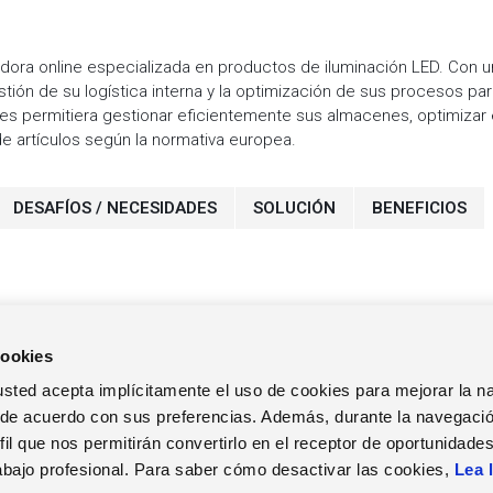
ora online especializada en productos de iluminación LED. Con un 
ión de su logística interna y la optimización de sus procesos par
es permitiera gestionar eficientemente sus almacenes, optimizar e
de artículos según la normativa europea.
DESAFÍOS / NECESIDADES
SOLUCIÓN
BENEFICIOS
cookies
b, usted acepta implícitamente el uso de cookies para mejorar la 
 de acuerdo con sus preferencias. Además, durante la navegació
il que nos permitirán convertirlo en el receptor de oportunidade
TRABAJA EN ZUCCHETTI
EVENTOS
NOT
abajo profesional. Para saber cómo desactivar las cookies,
Lea 
Nuestro calendario
Not
SPAIN