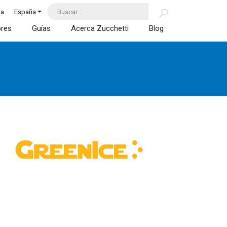
da
España
ores
Guías
Acerca Zucchetti
Blog