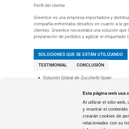
Perfil del cliente
GreenIce es una empresa importadora y distribuid
compañía enfrentaba desafíos en cuanto a la gest
clientes. GreenIce necesitaba una solución que l
preparación de pedidos y agilizar el etiquetado 
SOLUCIONES QUE SE ESTÁN UTILIZANDO
TESTIMONIAL
CONCLUSIÓN
Solución Global de Zucchetti Spain
Esta página web usa 
Al utilizar el sitio we
y mostrar el contenido
crearán cookies de perf
EL GRUPO
relacionadas con su tr
Quienes Somos