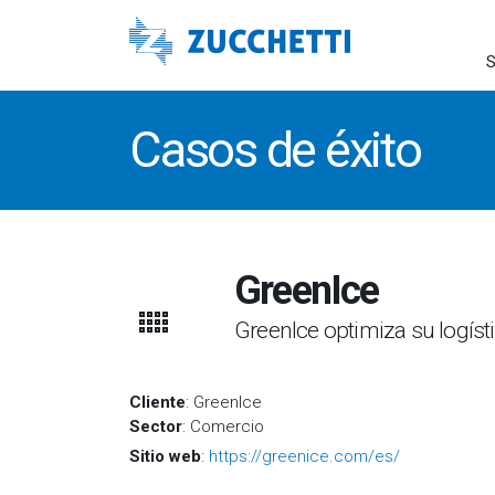
S
Casos de éxito
GreenIce
GreenIce optimiza su logíst
Cliente
: GreenIce
Sector
: Comercio
Sitio web
:
https://greenice.com/es/