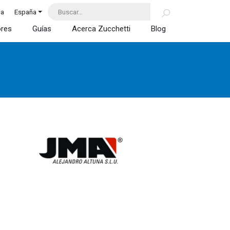
da
España
ores
Guías
Acerca Zucchetti
Blog