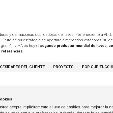
aduras y de máquinas duplicadoras de llaves. Perteneciente a ALTU
 Fruto de su estrategia de apertura a mercados exteriores, su enf
gestión, JMA es hoy el
segundo productor mundial de llaves, c
0 referencias.
CESIDADES DEL CLIENTE
PROYECTO
POR QUÉ ZUCCH
cookies
b, usted acepta implícitamente el uso de cookies para mejorar la 
 de acuerdo con sus preferencias. Además, durante la navegació