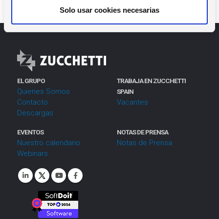
t
Solo usar cookies necesarias
i
m
i
e
n
t
EL GRUPO
TRABAJA EN ZUCCHETTI
o
Quienes Somos
SPAIN
Contacto
Vacantes
Descargas
EVENTOS
NOTAS DE PRENSA
Nuestro calendario
Notas de Prensa
Webinars