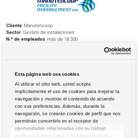
Cliente
: Manutencoop
Sector
: Gestión de instalaciones
N.º de empleados
: más de 18.500
Facturación
: 1.072.06 millones de euros
Sitio web
:
www.manutencoopfm.it
Perfil del cliente
Esta página web usa cookies
Al utilizar el sitio web, usted acepta
El
Grupo Manutencoop
es un líder italiano en el campo de
implícitamente el uso de cookies para mejorar la
la
Gestión Integrada de Instalaciones
. Gestiona y
navegación y mostrar el contenido de acuerdo
proporciona servicios integrados a clientes públicos y
privados en los campos de los bienes inmuebles, el medio
con sus preferencias. Además, durante la
ambiente y la atención médica. Las actividades de la
navegación, se crearán cookies de perfil que nos
compañía incluyen la gestión y el mantenimiento de
permitirán convertirlo en el receptor de
sistemas de aire acondicionado, limpieza, paisajismo,
oportunidades relacionadas con su trabajo
gestión de propiedades, iluminación pública y servicios
profesional. Para saber cómo desactivar las