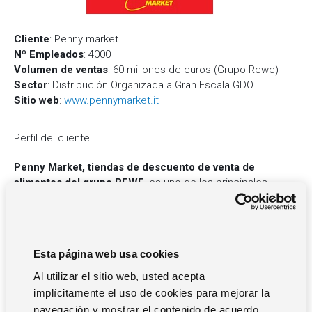
Cliente
: Penny market
Nº Empleados
: 4000
Volumen de ventas
: 60 millones de euros (Grupo Rewe)
Sector
: Distribución Organizada a Gran Escala GDO
Sitio web
:
www.pennymarket.it
Perfil del cliente
Penny Market, tiendas de descuento de venta de
alimentos del grupo REWE
, es uno de los principales
grupos comerciales del mercado alemán y europeo en el
sector de la Distribución Organizada a Gran Escala. La
marca se fundó en 1994 y actualmente
está
presente en
Italia con 375
tiendas
y, a nivel internacional, en Austria,
Esta página web usa cookies
Alemania, República Checa, Hungría y Rumania, con un total
de más de 3.600 puntos de venta.
Al utilizar el sitio web, usted acepta
implícitamente el uso de cookies para mejorar la
El objetivo principal de Penny Market es la satisfacción
del cliente
, al que garantiza no sólo una amplia selección
navegación y mostrar el contenido de acuerdo