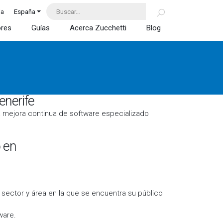
da
España
ores
Guías
Acerca Zucchetti
Blog
enerife
la mejora continua de software especializado
 en
sector y área en la que se encuentra su público
ware.