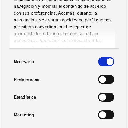
navegación y mostrar el contenido de acuerdo
con sus preferencias. Además, durante la
navegación, se crearán cookies de perfil que nos
permitirán convertirlo en el receptor de
oportunidades relacionadas con su trabajo
Soluciones para el éxito de
profesional. Para saber cómo desactivar las
franquiciadores y franquiciados
cookies,
Lea la hoja de información.
S
Necesario
e
l
e
Preferencias
c
c
i
Estadística
ó
n
Marketing
d
e