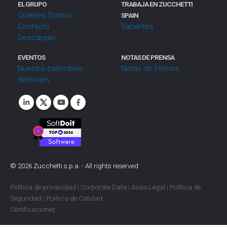
EL GRUPO
TRABAJA EN ZUCCHETTI
Quienes Somos
SPAIN
Contacto
Vacantes
Descargas
EVENTOS
NOTAS DE PRENSA
Nuestro calendario
Notas de Prensa
Webinars
©
2026
Zucchetti s.p.a. - All rights reserved
Política de privacidad
|
Corporate Data
|
Aviso Legal
|
Política de
Seguridad
|
Política de Calidad
Certificaciones