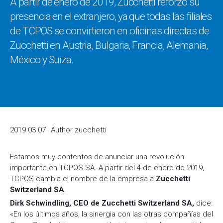
A partir de enero de 2019, Zucchetti reforzó su
presencia en el extranjero, ya que todas las filiales
de TCPOS se convirtieron en oficinas directas de
Zucchetti en Austria, Bulgaria, Francia, Alemania,
México y Suiza.
2019 03 07
Author
zucchetti
Estamos muy contentos de anunciar una revolución
importante en TCPOS SA. A partir del 4 de enero de 2019,
TCPOS cambia el nombre de la empresa a
Zucchetti
Switzerland SA
.
Dirk Schwindling, CEO de Zucchetti Switzerland SA,
dice:
«En los últimos años, la sinergia con las otras compañías del