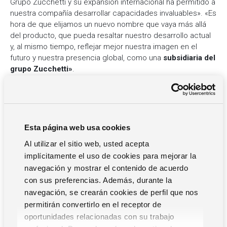
Grupo Zucchetti y su expansión internacional ha permitido a
nuestra compañía desarrollar capacidades invaluables». «Es
hora de que elijamos un nuevo nombre que vaya más allá
del producto, que pueda resaltar nuestro desarrollo actual
y, al mismo tiempo, reflejar mejor nuestra imagen en el
futuro y nuestra presencia global, como una
subsidiaria del
grupo Zucchetti»
.
El
logotipo de TCPOS
continuará aun identificando nuestra
solución POS. Ha sido nuestro trabajo durante más de dos
décadas, y nuestras unidades desean seguir diseñando
soluciones POS para impulsar el éxito de nuestros clientes
en sus negocios, dentro de la galaxia iCore de soluciones
Esta página web usa cookies
integradas.
Al utilizar el sitio web, usted acepta
Esta nueva estrategia va más allá de las actividades
implícitamente el uso de cookies para mejorar la
clásicas en la tienda de los sistemas POS,
llegando a los
navegación y mostrar el contenido de acuerdo
clientes en su casa
, así como a los proveedores y a los
con sus preferencias. Además, durante la
equipos de organización de servicios de catering, a través
navegación, se crearán cookies de perfil que nos
de la programación y previsión de turnos efectivos.
permitirán convertirlo en el receptor de
Enrico Itri, COO de Zucchetti International
declara «La
oportunidades relacionadas con su trabajo
marca Zucchetti es ahora sinónimo de excelencia no sólo