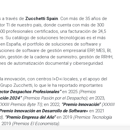
s a través de
Zucchetti Spain
. Con más de 35 años de
ctor TI de nuestro país, donde cuenta con más de 300
0 profesionales certificados, una facturación de 24,5
es. Su catálogo de soluciones tecnológicas es el más
en España, el portfolio de soluciones de software y
ciones de software de gestión empresarial ERP, MES, BI,
ión, gestión de la cadena de suministro; gestión de RRHH,
ones de automatización documental y ciberseguridad.
a innovación, con centros I+D+i locales, y el apoyo del
 Grupo Zucchetti, lo que le ha reportado importantes
ector Despachos Profesionales”
en 2025
(Premios
ación 2024”
(Premios Pasión por el Despacho); en
2023,
(XXIII Premios Byte TI);
en 2022,
“Premio Innovación”
(XXXIII
Premio Innovación en Desarrollo de Software»
en 2021
d),
“Premio Empresa del Año”
en 2019
(Premios Tecnología
n 2019
(Premios El Economista).