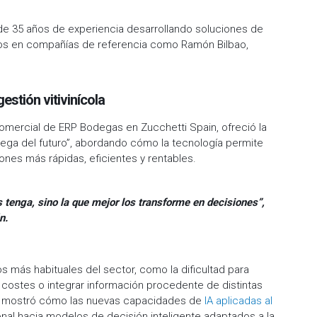
de 35 años de experiencia desarrollando soluciones de
os en compañías de referencia como Ramón Bilbao,
stión vitivinícola
Comercial de ERP Bodegas en Zucchetti Spain, ofreció la
dega del futuro”, abordando cómo la tecnología permite
ones más rápidas, eficientes y rentables.
 tenga, sino la que mejor los transforme en decisiones”,
n.
s más habituales del sector, como la dificultad para
r costes o integrar información procedente de distintas
ain mostró cómo las nuevas capacidades de
IA aplicadas al
nal hacia modelos de decisión inteligente adaptados a la