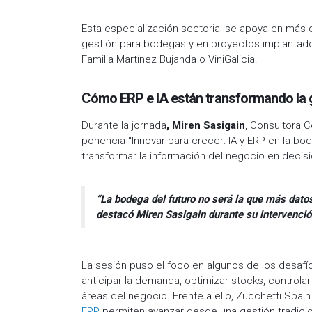
Esta especialización sectorial se apoya en más 
gestión para bodegas y en proyectos implantad
Familia Martínez Bujanda o ViniGalicia.
Cómo ERP e IA están transformando la ge
Durante la jornada
, Miren Sasigain
, Consultora 
ponencia “Innovar para crecer: IA y ERP en la bo
transformar la información del negocio en decisi
“La bodega del futuro no será la que más datos
destacó Miren Sasigain durante su intervenció
La sesión puso el foco en algunos de los desafío
anticipar la demanda, optimizar stocks, controla
áreas del negocio. Frente a ello, Zucchetti Sp
ERP
permiten avanzar desde una gestión tradicio