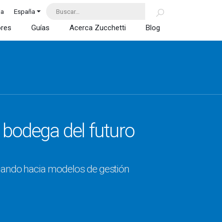
da
España
ores
Guías
Acerca Zucchetti
Blog
a bodega del futuro
ando hacia modelos de gestión