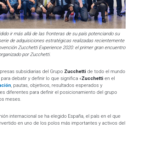
idido ir más allá de las fronteras de su país potenciando su
serie de adquisiciones estratégicas realizadas recientemente
onvención
Zucchetti Experience 2020
: el primer gran encuentro
 organizado por
Zucchetti
.
presas subsidiarias del Grupo
Zucchetti
de todo el mundo
ara debatir y definir lo que significa «
Zucchetti
en el
ación
, pautas, objetivos, resultados esperados y
s diferentes para definir el posicionamiento del grupo
mos meses.
ón internacional se ha elegido España, el país en el que
nvertido en uno de los polos más importantes y activos del