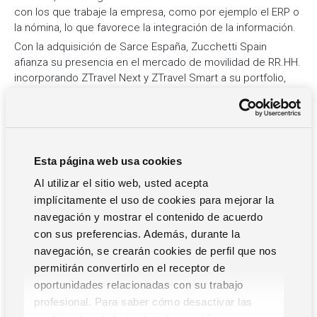
con los que trabaje la empresa, como por ejemplo el ERP o
la nómina, lo que favorece la integración de la información.
Con la adquisición de Sarce España, Zucchetti Spain
afianza su presencia en el mercado de movilidad de RR.HH.
incorporando ZTravel Next y ZTravel Smart a su portfolio,
soluciones que dan respuesta a las nuevas necesidades de
las empresas, como son garantizar la seguridad de los
trabajadores en sus viajes y desplazamientos en la nueva
normalidad o gestionar los gastos derivados del teletrabajo.
Con ZTravel, Zucchetti Spain pone a disposición de sus
Esta página web usa cookies
clientes una única solución para la gestión de viajes que
Al utilizar el sitio web, usted acepta
integra los servicios de otros proveedores como son las
implícitamente el uso de cookies para mejorar la
soluciones de auto-reserva o las aplicaciones de
navegación y mostrar el contenido de acuerdo
proveedores líderes en el servicio de viajes: Uber, Cabify,
con sus preferencias. Además, durante la
agencias de viaje…
navegación, se crearán cookies de perfil que nos
permitirán convertirlo en el receptor de
oportunidades relacionadas con su trabajo
Un nuevo paso en la estrategia expansión de Zucchetti
profesional. Para saber cómo desactivar las
Spain en nuestro país