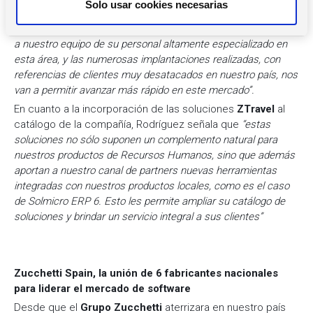
Solo usar cookies necesarias
i
conocimiento del mercado del Travel & Expenses
Management y una experiencia muy valiosa. La incorporación
m
a nuestro equipo de su personal altamente especializado en
i
esta área, y las numerosas implantaciones realizadas, con
e
referencias de clientes muy desatacados en nuestro país, nos
n
van a permitir avanzar más rápido en este mercado”.
t
En cuanto a la incorporación de las soluciones
ZTravel
al
o
catálogo de la compañía, Rodríguez señala que
“estas
soluciones no sólo suponen un complemento natural para
nuestros productos de Recursos Humanos, sino que además
aportan a nuestro canal de partners nuevas herramientas
integradas con nuestros productos locales, como es el caso
de Solmicro ERP 6. Esto les permite ampliar su catálogo de
soluciones y brindar un servicio integral a sus clientes”
Zucchetti Spain, la
unión de 6 fabricantes nacionales
para liderar el mercado de software
Desde que el
Grupo Zucchetti
aterrizara en nuestro país