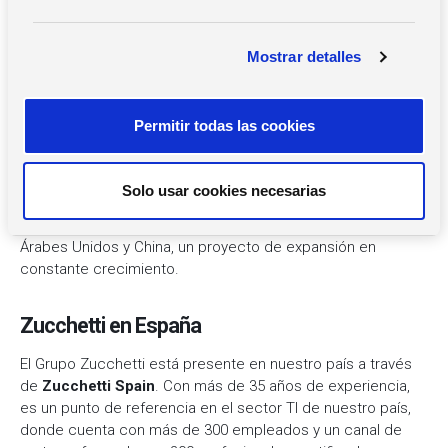
9.500 empleados, 2.600 de ellos dedicados en exclusiva al
e
I+D+i, el Grupo
Zucchetti
es uno de los principales
c
fabricantes de software de Europa y la primera compañía
Mostrar detalles
o
italiana de software desde 2006 (ranking Top5 IT de IDC
n
Italia), con soluciones de gestión de RR.HH., ERP, robótica,
s
soluciones TPV para hostelería y retail, automatización,
Permitir todas las cookies
e
Internet de las cosas, M2M y sistemas de control de
n
accesos y videovigilancia. Está presente en más de 30
t
ciudades de Italia y en 15 países, con oficinas en Francia,
Solo usar cookies necesarias
i
Alemania, Rumanía, España, Suiza, Brasil, Reino Unido,
EE.UU., Austria, Bulgaria, México, Polonia, Canadá, Emiratos
m
Árabes Unidos y China, un proyecto de expansión en
i
constante crecimiento.
e
n
t
Zucchetti en España
o
El Grupo Zucchetti está presente en nuestro país a través
de
Zucchetti Spain
. Con más de 35 años de experiencia,
es un punto de referencia en el sector TI de nuestro país,
donde cuenta con más de 300 empleados y un canal de