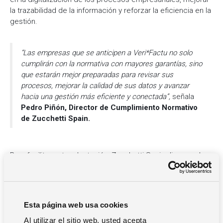
la trazabilidad de la información y reforzar la eficiencia en la
gestión.
“Las empresas que se anticipen a Veri*Factu no solo
cumplirán con la normativa con mayores garantías, sino
que estarán mejor preparadas para revisar sus
procesos, mejorar la calidad de sus datos y avanzar
hacia una gestión más eficiente y conectada”,
señala
Pedro Piñón, Director de Cumplimiento Normativo
de Zucchetti Spain.
Para facilitar esta adaptación, Zucchetti Spain dispone de
una completa gama de soluciones
Veri*Factu Ready
,
preparadas para cubrir las necesidades de todo tipo de
empresas: desde su histórico Solmicro ERP para medianas
y grandes organizaciones, hasta Solmicro ERP Smart, su
Esta página web usa cookies
versión simplificada con tecnología Solmicro, pensada para
Al utilizar el sitio web, usted acepta
pequeñas empresas y autónomos. Todas sus soluciones