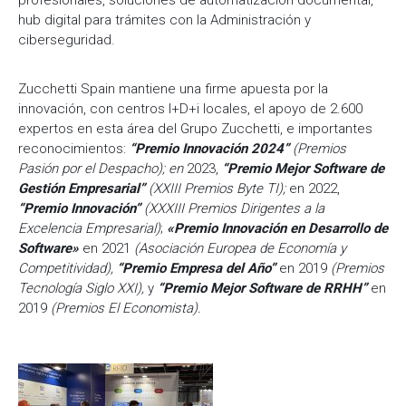
profesionales, soluciones de automatización documental,
hub digital para trámites con la Administración y
ciberseguridad.
Zucchetti Spain mantiene una firme apuesta por la
innovación, con centros I+D+i locales, el apoyo de 2.600
expertos en esta área del Grupo Zucchetti, e importantes
reconocimientos:
“Premio Innovación 2024”
(Premios
Pasión por el Despacho); en
2023,
“Premio Mejor Software de
Gestión Empresarial”
(XXIII Premios Byte TI);
en 2022,
“Premio Innovación”
(XXXIII Premios Dirigentes a la
Excelencia Empresarial)
;
«Premio Innovación en Desarrollo de
Software»
en 2021
(Asociación Europea de Economía y
Competitividad),
“Premio Empresa del Año”
en 2019
(Premios
Tecnología Siglo XXI),
y
“Premio Mejor Software de RRHH”
en
2019
(Premios El Economista).