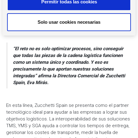
Permitir todas las cookies
Garantizar la conexión entre las distintas soluciones de
e
software es fundamental para asegurar un flujo de datos
n
efectivo y rápido, evitar los procesos manuales y lograr el
t
Solo usar cookies necesarias
mayor grado de previsión y precisión en las decisiones del
i
área logística.
m
i
e
“El reto no es solo optimizar procesos, sino conseguir
n
que todas las piezas de la cadena logística funcionen
como un sistema único y coordinado. Y eso es
t
precisamente lo que aportan nuestras soluciones
o
integradas” afirma la Directora Comercial de Zucchetti
Spain, Eva Mirás.
En esta línea, Zucchetti Spain se presenta como el partner
tecnológico ideal para ayudar a las empresas a lograr sus
objetivos logísticos. La interoperabilidad de sus soluciones
TMS, YMS y SGA ayuda a controlar los tiempos de entrega,
gestionar los costes de transporte, medir la huella de