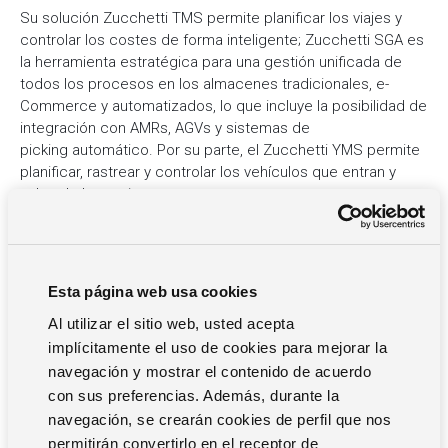
Su solución Zucchetti TMS permite planificar los viajes y
controlar los costes de forma inteligente; Zucchetti SGA es
la herramienta estratégica para una gestión unificada de
todos los procesos en los almacenes tradicionales, e-
Commerce y automatizados, lo que incluye la posibilidad de
integración con AMRs, AGVs y sistemas de
picking automático. Por su parte, el Zucchetti YMS permite
planificar, rastrear y controlar los vehículos que entran y
salen de los patios.
“En Zucchetti Spain ayudamos a las empresas a dar el
salto hacia una logística más inteligente, conectada y
Esta página web usa cookies
eficiente. La automatización ya no es una opción: es
una ventaja competitiva real”, sostiene Eva Mirás,
Al utilizar el sitio web, usted acepta
Directora Comercial de Zucchetti Spain
implícitamente el uso de cookies para mejorar la
navegación y mostrar el contenido de acuerdo
con sus preferencias. Además, durante la
A través de este conjunto de soluciones, Zucchetti Spain
navegación, se crearán cookies de perfil que nos
ayuda a las empresas a reducir tareas administrativas,
permitirán convertirlo en el receptor de