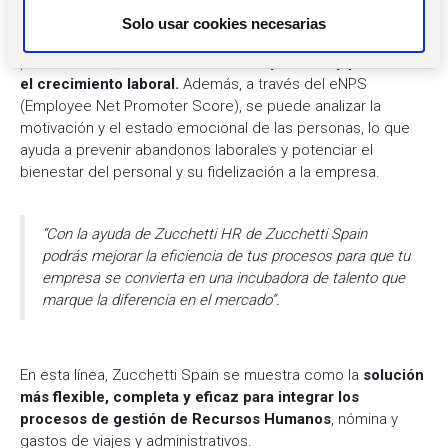
t
Recursos Humanos Zucchetti Spain incluye herramientas
Solo usar cookies necesarias
i
de People Analytics con la que se puede medir la
m
productividad,
analizar los datos de personal y potenciar
i
el crecimiento laboral.
Además, a través del eNPS
(Employee Net Promoter Score), se puede analizar la
e
motivación y el estado emocional de las personas, lo que
n
ayuda a prevenir abandonos laborales y potenciar el
t
bienestar del personal y su fidelización a la empresa.
o
“Con la ayuda de Zucchetti HR de Zucchetti Spain
podrás mejorar la eficiencia de tus procesos para que tu
empresa se convierta en una incubadora de talento que
marque la diferencia en el mercado”.
En esta línea, Zucchetti Spain se muestra como la
solución
más flexible, completa y eficaz para integrar los
procesos de gestión de Recursos Humanos
, nómina y
gastos de viajes y administrativos.