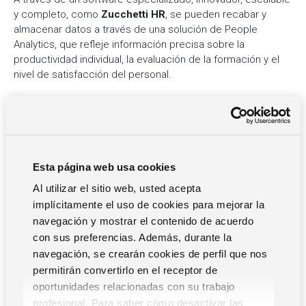
y completo, como
Zucchetti HR
, se pueden recabar y
almacenar datos a través de una solución de People
Analytics, que refleje información precisa sobre la
productividad individual, la evaluación de la formación y el
nivel de satisfacción del personal.
La
digitalización administrativa de procesos
a través del
Portal del Empleado de Zucchetti HR ayuda a que las
relaciones con el personal sean más fluidas. Toda la
información (contratos, horarios, vacaciones, nóminas…)
Esta página web usa cookies
está disponible para la persona empleada de forma digital,
lo que ayuda a automatizar los procesos administrativos.
Al utilizar el sitio web, usted acepta
implícitamente el uso de cookies para mejorar la
navegación y mostrar el contenido de acuerdo
Por otra parte, la optimización de los procesos del cálculo
con sus preferencias. Además, durante la
de nóminas y la gestión de gastos de viajes corporativos,
sólo se puede automatizar a través de una solución flexible
navegación, se crearán cookies de perfil que nos
y personalizable, como es el
software ZTravel, la solución
permitirán convertirlo en el receptor de
de gestión de gastos de viajes de Zucchetti
que se
oportunidades relacionadas con su trabajo
integra la suite de soluciones de gestión de RRHH,
profesional. Para saber cómo desactivar las