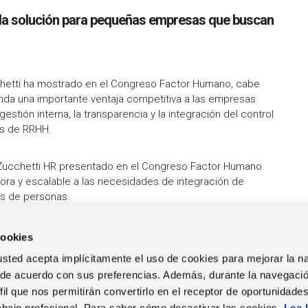
 la solución para pequeñas empresas que buscan
chetti ha mostrado en el Congreso Factor Humano, cabe
inda una importante ventaja competitiva a las empresas
gestión interna, la transparencia y la integración del control
os de RRHH.
ucchetti HR presentado en el Congreso Factor Humano
ora y escalable a las necesidades de integración de
s de personas.
cookies
b, usted acepta implícitamente el uso de cookies para mejorar la 
 de acuerdo con sus preferencias. Además, durante la navegació
il que nos permitirán convertirlo en el receptor de oportunidade
TRABAJA EN ZUCCHETTI
EVENTOS
NOT
abajo profesional. Para saber cómo desactivar las cookies,
Lea 