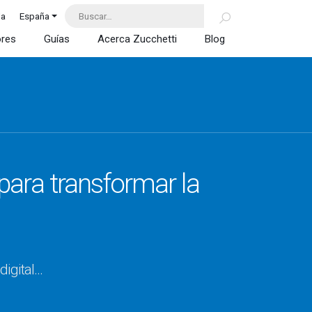
da
España
ores
Guías
Acerca Zucchetti
Blog
para transformar la
digital…