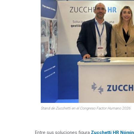
Stand de Zucchetti en el Congreso Factor Humano 2026
Entre sus soluciones figura
Zucchetti HR Nómin