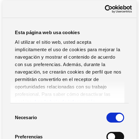
Esta página web usa cookies
Al utilizar el sitio web, usted acepta
implícitamente el uso de cookies para mejorar la
navegación y mostrar el contenido de acuerdo
con sus preferencias. Además, durante la
navegación, se crearán cookies de perfil que nos
permitirán convertirlo en el receptor de
Zucchetti, desde octubre de 2015, es Certificador
oportunidades relacionadas con su trabajo
Acreditado en AgID para la emisión de certificados
calificados de firma digital. En línea con el nuevo
profesional. Para saber cómo desactivar las
Reglamento eIDAS (Reglamento de la UE 910/2014), que
cookies,
Lea la hoja de información.
entró en vigor el 1 de julio de 2016, Zucchetti obtuvo la
S
certificación de Qualified Trust Service Provider para los
Necesario
e
servicios de Firma Digital y Marcado Temporal. Por lo tanto,
l
las firmas digitales y Las marcas temporales de Zucchetti
e
gozan de pleno valor legal en todos los países de la Unión
Preferencias