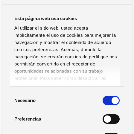
Esta página web usa cookies
Al utilizar el sitio web, usted acepta
implícitamente el uso de cookies para mejorar la
navegación y mostrar el contenido de acuerdo
con sus preferencias. Además, durante la
navegación, se crearán cookies de perfil que nos
permitirán convertirlo en el receptor de
Somos Partner de Microsoft desde 2002 en la competencia
de ISV -fabricante de software ERP-. Desde 2005 somos
oportunidades relacionadas con su trabajo
Gold Certified Partner
, la más alta calificación como
profesional. Para saber cómo desactivar las
desarrollador e integrador de soluciones basadas en
cookies,
Lea la hoja de información.
entorno Windows.
S
Necesario
e
Desde nuestros inicios hemos contado con Microsoft en la
l
evolución de nuestras soluciones. En esta línea, con
e
Preferencias
nuestra solución Solmicro Cloud nos convertimos en 2011
c
en el
primer fabricante en migrar un ERP-CRM a Azure
, la
c
nube de Microsoft.