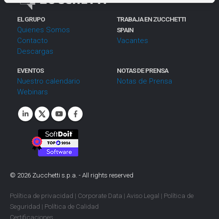
i
EL GRUPO
TRABAJA EN ZUCCHETTI
e
Quienes Somos
SPAIN
n
Contacto
Vacantes
t
Descargas
o
EVENTOS
NOTAS DE PRENSA
Nuestro calendario
Notas de Prensa
Webinars
©
2026
Zucchetti s.p.a. - All rights reserved
Política de privacidad
|
Corporate Data
|
Aviso Legal
|
Política de
Seguridad
|
Política de Calidad
Certificaciones