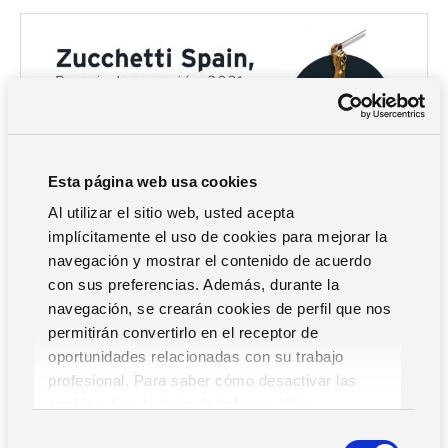
Esta página web usa cookies
Al utilizar el sitio web, usted acepta
implícitamente el uso de cookies para mejorar la
navegación y mostrar el contenido de acuerdo
El Grupo Dirigentes ha reconocido a Zucchetti Spain con el
con sus preferencias. Además, durante la
Premio a la Innovación
en la XXXIII edición de los
Premios
navegación, se crearán cookies de perfil que nos
Dirigentes a la Excelencia Empresarial
, que se otorga a
permitirán convertirlo en el receptor de
las mejores empresas de ámbito nacional que destacan
oportunidades relacionadas con su trabajo
por la excelencia en su gestión y su carácter innovador.
profesional. Para saber cómo desactivar las
En Zucchetti Spain hemos considerado siempre la
cookies,
Lea la hoja de información.
innovación como el eje central de nuestra estrategia. Este
premio reconoce nuestro esfuerzo sostenido por investigar
S