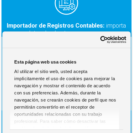
Importador de Registros Contables:
importa
datos desde otros programas.
Esta página web usa cookies
Al utilizar el sitio web, usted acepta
Contabilización Automática de Facturas:
implícitamente el uso de cookies para mejorar la
escaneo para generar automáticamente
navegación y mostrar el contenido de acuerdo
asientos en el programa de contabilidad.
con sus preferencias. Además, durante la
navegación, se crearán cookies de perfil que nos
permitirán convertirlo en el receptor de
oportunidades relacionadas con su trabajo
profesional. Para saber cómo desactivar las
cookies,
Lea la hoja de información.