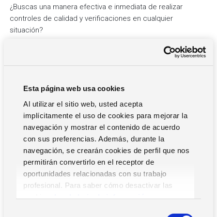
¿Buscas una manera efectiva e inmediata de realizar
controles de calidad y verificaciones en cualquier
situación?
¡Con la App ZAudit, gestionar las inspecciones es rápido
y fácil!
ZAudit es la aplicación que permite gestionar y realizar
controles e inspecciones sobre el terreno también
sin
Esta página web usa cookies
conexión
. Integrada con ZAudit, la solución
Audit
Al utilizar el sitio web, usted acepta
Management
de Zucchetti, la App ZAudit permite tener
implícitamente el uso de cookies para mejorar la
siempre a disposición una lista de verificación
navegación y mostrar el contenido de acuerdo
preestablecida y personalizable para usar en controles e
con sus preferencias. Además, durante la
inspecciones. Una vez en las instalaciones, el empleado
navegación, se crearán cookies de perfil que nos
comienza la verificación, que también se puede llevar a
permitirán convertirlo en el receptor de
cabo en situaciones o lugares sin conexión a Internet.
oportunidades relacionadas con su trabajo
Gracias a la aplicación ZAudit, la compañía dispone de
profesional. Para saber cómo desactivar las
varias listas de verificación y cuestionarios (normativos, ISO,
cookies,
Lea la hoja de información.
de procedimiento y organizativos),
recopila pruebas
S
respaldadas por fotos y vídeos, consulta la legislación