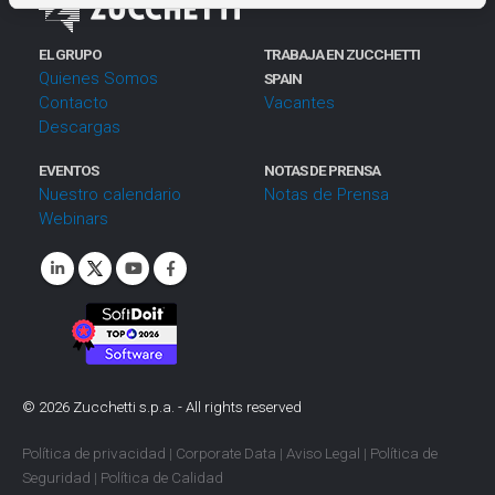
i
e
EL GRUPO
TRABAJA EN ZUCCHETTI
n
Quienes Somos
SPAIN
t
Contacto
Vacantes
Descargas
o
EVENTOS
NOTAS DE PRENSA
Nuestro calendario
Notas de Prensa
Webinars
©
2026
Zucchetti s.p.a. - All rights reserved
Política de privacidad
|
Corporate Data
|
Aviso Legal
|
Política de
Seguridad
|
Política de Calidad