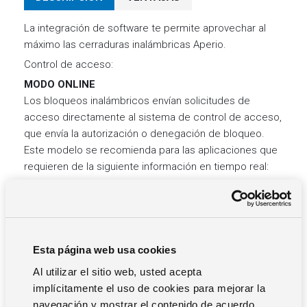
La integración de software te permite aprovechar al
máximo las cerraduras inalámbricas Aperio.
Control de acceso:
MODO ONLINE
Los bloqueos inalámbricos envían solicitudes de
acceso directamente al sistema de control de acceso,
que envía la autorización o denegación de bloqueo.
Este modelo se recomienda para las aplicaciones que
requieren de la siguiente información en tiempo real:
Intentos de acceso permitidos y prohibidos
Eventos y alarmas
Apertura y cierre de puntos de acceso, incluso a
distancia.
Esta página web usa cookies
MODO SIN CONEXIÓN
Al utilizar el sitio web, usted acepta
La tarjeta actúa como una llave que puede informar de
implícitamente el uso de cookies para mejorar la
los distintos bloqueos mediante un proceso de
navegación y mostrar el contenido de acuerdo