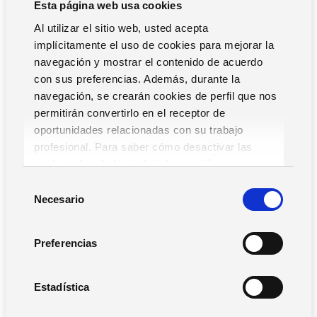
Esta página web usa cookies
Ganancias competitivas
Reduciendo el desperdicio
Al utilizar el sitio web, usted acepta
Mejora de la eficiencia en la organización de la
implícitamente el uso de cookies para mejorar la
empresa.
navegación y mostrar el contenido de acuerdo
Apoyo a la decisión (Sistema de apoyo a la decisión)
con sus preferencias. Además, durante la
Control de desempeño de la empresa (Business
navegación, se crearán cookies de perfil que nos
Performance Measurement).
permitirán convertirlo en el receptor de
oportunidades relacionadas con su trabajo
La solución estratégica para ser más competitivos en el
profesional. Para saber cómo desactivar las
mercado: Infobusiness le ayuda a alcanzar el éxito al
cookies,
Lea la hoja de información.
alcanzar sus objetivos comerciales.
S
Necesario
e
l
SOLICITAR
e
INFORMACIÓN
Preferencias
c
c
i
Estadística
¡TE LLAMAMOS!
ó