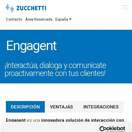
Contacto
Área Reservada
España
Engagent
¡Interactúa, dialoga y comunícate
proactivamente con tus clientes!
DESCRIPCIÓN
VENTAJAS
INTEGRACIONES
Engagent
es una
innovadora solución
de interacción con
el cliente
que, gracias al sistema de
Inteligencia Artificial