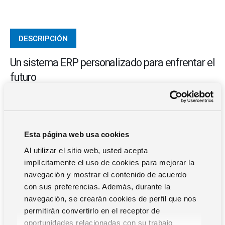
DESCRIPCIÓN
Un sistema ERP personalizado para enfrentar el
futuro
En nuestro ERP hay muchas herramientas diseñadas para
personalizar el software o integrar diferentes aplicaciones.
El rango va desde el intercambio de datos hasta la
Esta página web usa cookies
reutilización del componente de administración, hasta el
desarrollo con la misma plataforma utilizada por los
Al utilizar el sitio web, usted acepta
desarrolladores del ERP.
implícitamente el uso de cookies para mejorar la
navegación y mostrar el contenido de acuerdo
HERRAMIENTAS DE DESARROLLO:
una plataforma de
con sus preferencias. Además, durante la
desarrollo está lista para usted, y está especialmente
navegación, se crearán cookies de perfil que nos
diseñada para crear aplicaciones empresariales y ERP
permitirán convertirlo en el receptor de
flexibles y robustas, completas con una serie de
oportunidades relacionadas con su trabajo